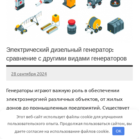
Электрический дизельный генератор:
сравнение с другими видами генераторов
28 сентября 2024
Avtor
Нет
комментариев
Генераторы играют важную роль в обеспечении
электроэнергией различных объектов, от жилых
домов до промышленных предприятий. Существует
множество типов генераторов, каждый из которых
Этот веб-сайт использует файлы cookie для улучшения
пользовательского опыта. Продолжая пользоваться сайтом, вы
имеет свои особенности, […]
даете согласие на использование файлов cookie.
OK