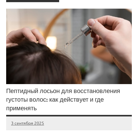
Пептидный лосьон для восстановления
густоты волос: как действует и где
применять
3 сентября 2025
Avtor
Нет
комментариев