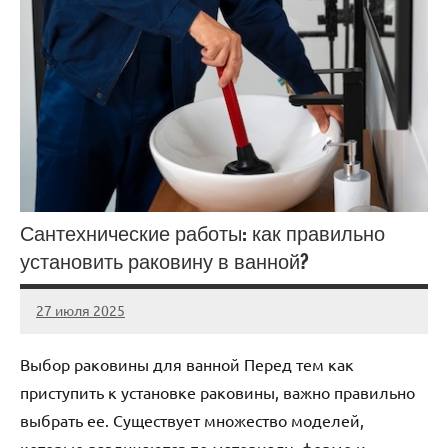
Сантехнические работы: как правильно
установить раковину в ванной?
27 июля 2025
Avtor
Нет
комментариев
Выбор раковины для ванной Перед тем как
приступить к установке раковины, важно правильно
выбрать ее. Существует множество моделей,
которые различаются по материалу, форме и