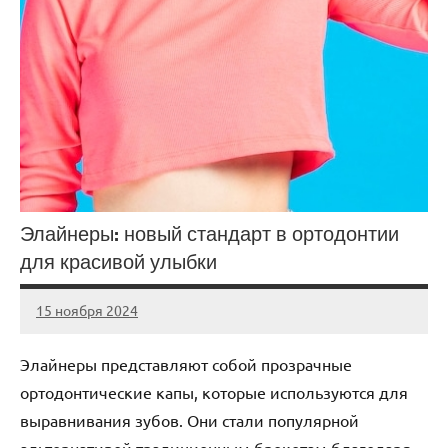
Элайнеры: новый стандарт в ортодонтии
для красивой улыбки
15 ноября 2024
Avtor
Нет
комментариев
Элайнеры представляют собой прозрачные
ортодонтические капы, которые используются для
выравнивания зубов. Они стали популярной
альтернативой традиционным брекетам благодаря