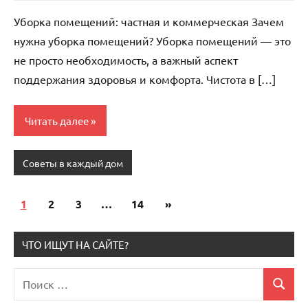
комментариев
Уборка помещений: частная и коммерческая Зачем
нужна уборка помещений? Уборка помещений — это
не просто необходимость, а важный аспект
поддержания здоровья и комфорта. Чистота в […]
Читать далее
Советы в каждый дом
1
2
3
…
14
Следующие
»
Пагинация
записи
записей
ЧТО ИЩУТ НА САЙТЕ?
Поиск
Поиск
для: