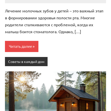
Avtor
Нет
комментариев
Лечение молочных зубов у детей – это важный этап
в формировании здоровья полости рта. Многие
родители сталкиваются с проблемой, когда их
малыш боится стоматолога. Однако, […]
Читать далее
Советы в каждый дом