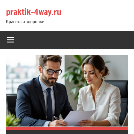
Перейти
praktik-4way.ru
к
содержимому
Красота и здоровье