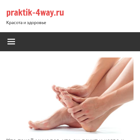
Перейти
praktik-4way.ru
к
содержимому
Красота и здоровье