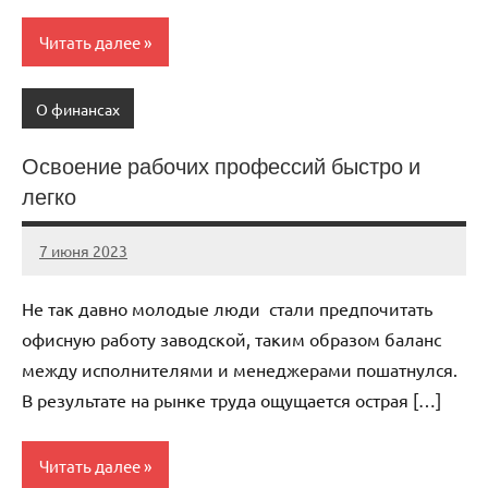
Читать далее
О финансах
Освоение рабочих профессий быстро и
легко
7 июня 2023
praktik_4way
Нет
комментариев
Не так давно молодые люди стали предпочитать
офисную работу заводской, таким образом баланс
между исполнителями и менеджерами пошатнулся.
В результате на рынке труда ощущается острая […]
Читать далее