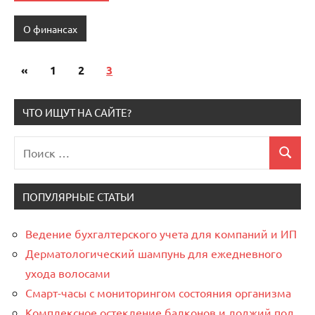
О финансах
«
Предыдущие
1
2
3
Пагинация
записи
записей
ЧТО ИЩУТ НА САЙТЕ?
Поиск
Поиск
для:
ПОПУЛЯРНЫЕ СТАТЬИ
Ведение бухгалтерского учета для компаний и ИП
Дерматологический шампунь для ежедневного
ухода волосами
Смарт-часы с мониторингом состояния организма
Комплексное остекление балконов и лоджий под