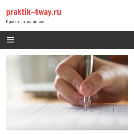
Перейти
praktik-4way.ru
к
содержимому
Красота и здоровье