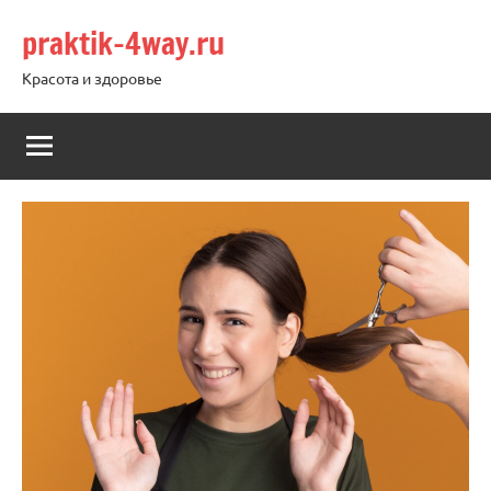
Перейти
praktik-4way.ru
к
содержимому
Красота и здоровье