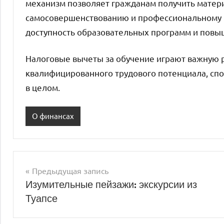
механизм позволяет гражданам получить матер
самосовершенствованию и профессиональному р
доступность образовательных программ и повыш
Налоговые вычеты за обучение играют важную 
квалифицированного трудового потенциала, спо
в целом.
О финансах
Предыдущая запись
Навигация
Изумительные пейзажи: экскурсии из
Туапсе
по
записям