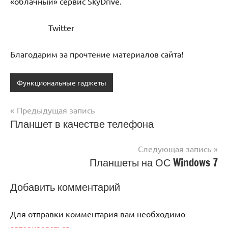
«облачный» сервис SkyDrive.
Twitter
Благодарим за прочтение материалов сайта!
Функциональные гаджеты
Предыдущая запись
Навигация
Планшет в качестве телефона
по
Следующая запись
записям
Планшеты на ОС Windows 7
Добавить комментарий
Для отправки комментария вам необходимо
авторизоваться
.