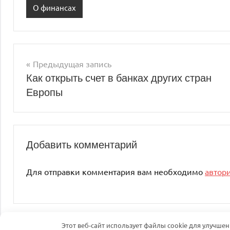
О финансах
Предыдущая запись
Навигация
Как открыть счет в банках других стран
Европы
по
записям
Добавить комментарий
Для отправки комментария вам необходимо
автор
Этот веб-сайт использует файлы cookie для улучше
Тема WordPress: Dynamico от ThemeZee.