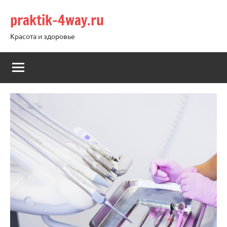
Перейти
praktik-4way.ru
к
содержимому
Красота и здоровье