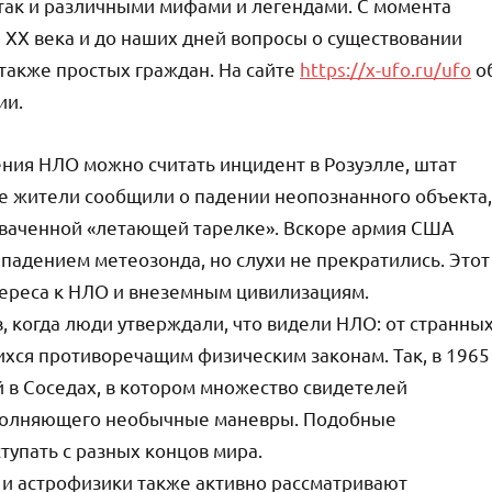
так и различными мифами и легендами. С момента
XX века и до наших дней вопросы о существовании
также простых граждан. На сайте
https://x-ufo.ru/ufo
о
ии.
ния НЛО можно считать инцидент в Розуэлле, штат
ые жители сообщили о падении неопознанного объекта,
хваченной «летающей тарелке». Вскоре армия США
 падением метеозонда, но слухи не прекратились. Этот
тереса к НЛО и внеземным цивилизациям.
, когда люди утверждали, что видели НЛО: от странны
ихся противоречащим физическим законам. Так, в 1965
 в Соседах, в котором множество свидетелей
ыполняющего необычные маневры. Подобные
упать с разных концов мира.
 и астрофизики также активно рассматривают