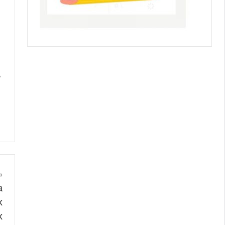
е
а
х
х