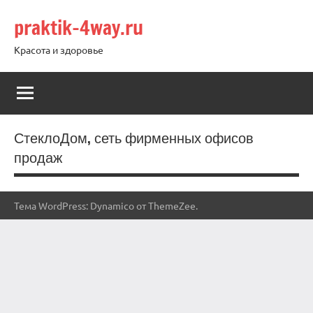
Перейти
praktik-4way.ru
к
содержимому
Красота и здоровье
СтеклоДом, сеть фирменных офисов
продаж
Тема WordPress: Dynamico от ThemeZee.