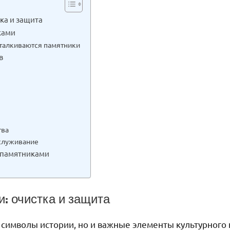
ка и защита
ками
талкиваются памятники
в
тва
служивание
 памятниками
: очистка и защита
 символы истории, но и важные элементы культурного 