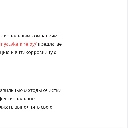
ессиональным компаниям,
amyatvkamne.by/
предлагает
зацию и антикоррозийную
Правильные методы очистки
офессиональное
олжать выполнять свою