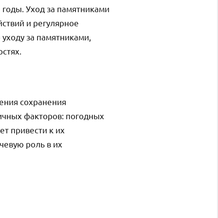
е годы. Уход за памятниками
йствий и регулярное
 уходу за памятниками,
стях.
рения сохранения
ичных факторов: погодных
ет привести к их
чевую роль в их